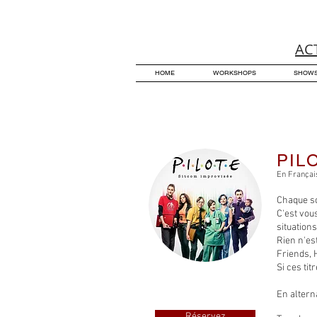
AC
HOME
WORKSHOPS
SHOW
PIL
En Françai
Chaque so
C'est vous
situation
Rien n'es
Friends, 
Si ces tit
En altern
Réservez