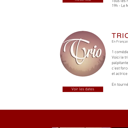
Tous les 
19h - Le 
TRI
En Françai
1 comédie
Voici le 
palpitant
c'est for
et actrice
En tourné
Voir les dates