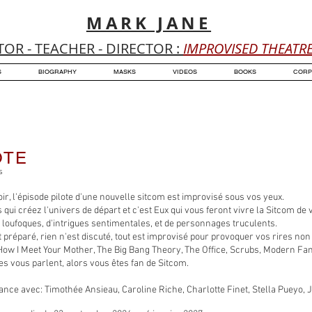
MARK JANE
TOR - TEACHER - DIRECTOR :
IMPROVISED THEATR
S
BIOGRAPHY
MASKS
VIDEOS
BOOKS
CORP
ACTUALITÉ
OTE
s
ir, l'épisode pilote d'une nouvelle sitcom est improvisé sous vos yeux.
 qui créez l'univers de départ et c'est Eux qui vous feront vivre la Sitcom de 
s loufoques, d'intrigues sentimentales, et de personnages truculents.
t préparé, rien n'est discuté, tout est improvisé pour provoquer vos rires non
How I Meet Your Mother, The Big Bang Theory, The Office, Scrubs, Modern Famil
res vous parlent, alors vous êtes fan de Sitcom.
ance avec: Timothée Ansieau, Caroline Riche, Charlotte Finet, Stella Pueyo