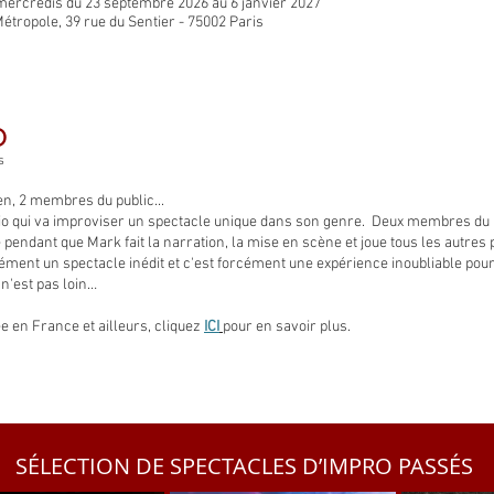
mercredis du 23 septembre 2026 au 6 janvier 2027
Métropole, 39 rue du Sentier - 75002 Paris
O
s
n, 2 membres du public...
trio qui va improviser un spectacle unique dans son genre. Deux membres du
e pendant que Mark fait la narration, la mise en scène et joue tous les autr
cément un spectacle inédit et c'est forcément une expérience inoubliable pou
 n'est pas loin…
e en France et ailleurs, cliquez
ICI
pour en savoir plus.
SÉLECTION DE SPECTACLES D’IMPRO PASSÉS